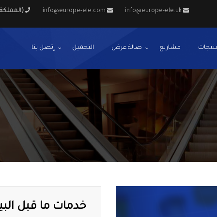
info@europe-ele.uk
info@europe-ele.com
+44 7444702031 (المملكة المتحدة)
نتجات
مشاريع
صالة عرض
التحميل
إتصل بنا
Previous
خدمات ما قبل البي