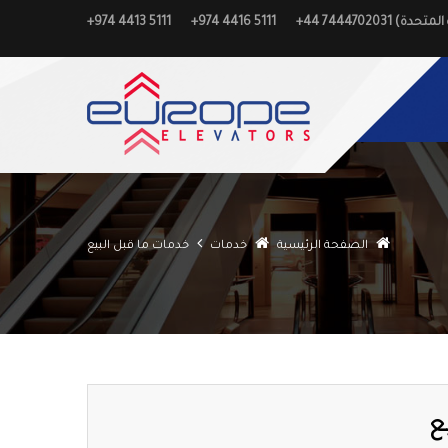
+974 4413 5111
+974 4416 5111
الصفحة الرئيسية
خدمات
خدمات ما قبل البيع
ع