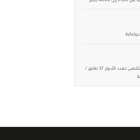
40 كجم.
روليكية
الحمولة : 150- 10000كغ / السرعة :0.4-3.5 م/ثا / الارتفاع الاعظمي: 120 م / الحد الأقصى لعدد الأدوار: 37 طابق /
 .