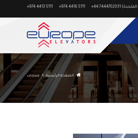
+974 4413 5111
+974 4416 5111
الصفحة الرئيسية
منتجات
Previous