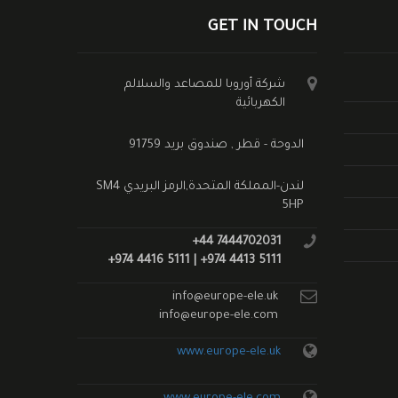
GET IN TOUCH
شركة أوروبا للمصاعد والسلالم
الكهربائية
الدوحة - قطر , صندوق بريد 91759
لندن-المملكة المتحدة,الرمز البريدي SM4
5HP
+44 7444702031
+974 4416 5111 | +974 4413 5111
info@europe-ele.uk
info@europe-ele.com
www.europe-ele.uk