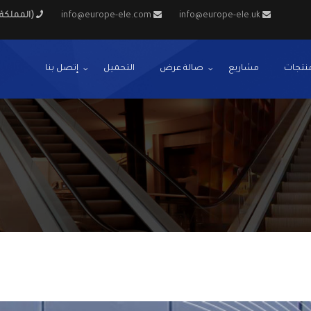
info@europe-ele.uk
info@europe-ele.com
+44 7444702031 (المملكة المتحدة)
نتجات
مشاريع
صالة عرض
التحميل
إتصل بنا
Nex